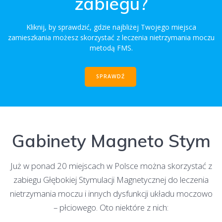
zabiegu?
Kliknij, by sprawdzić, gdzie najbliżej Twojego miejsca
zamieszkania możesz skorzystać z leczenia nietrzymania moczu
metodą FMS.
SPRAWDŹ
Gabinety Magneto Stym
Już w ponad 20 miejscach w Polsce można skorzystać z
zabiegu Głębokiej Stymulacji Magnetycznej do leczenia
nietrzymania moczu i innych dysfunkcji układu moczowo
– płciowego. Oto niektóre z nich: