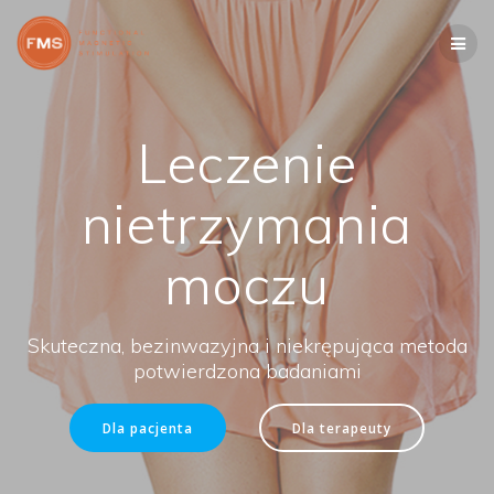
Leczenie
nietrzymania
moczu
Skuteczna, bezinwazyjna i niekrępująca metoda
potwierdzona badaniami
Dla pacjenta
Dla terapeuty