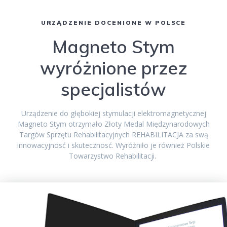
URZĄDZENIE DOCENIONE W POLSCE
Magneto Stym
wyróżnione przez
specjalistów
Urządzenie do głębokiej stymulacji elektromagnetycznej
Magneto Stym otrzymało Złoty Medal Międzynarodowych
Targów Sprzętu Rehabilitacyjnych REHABILITACJA za swą
innowacyjnosć i skutecznosć. Wyróżniło je również Polskie
Towarzystwo Rehabilitacji.